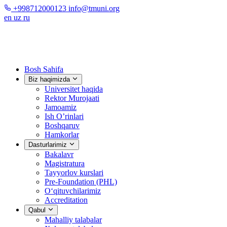
+998712000123
info@tmuni.org
en
uz
ru
Bosh Sahifa
Biz haqimizda
Universitet haqida
Rektor Murojaati
Jamoamiz
Ish O’rinlari
Boshqaruv
Hamkorlar
Dasturlarimiz
Bakalavr
Magistratura
Tayyorlov kurslari
Pre-Foundation (PHL)
O‘qituvchilarimiz
Accreditation
Qabul
Mahalliy talabalar