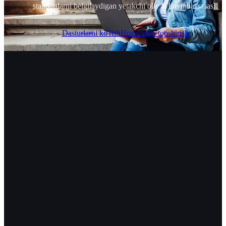
standartlarni belgilaydigan yetakchi oliy ta'lim muassasasi.
Dasturlarni ko'rish
Hozir ariza topshirish