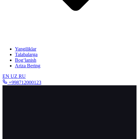
Yangiliklar
Talabalarga
Bog‘lanish
Ariza Bering
EN
UZ
RU
+998712000123