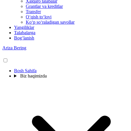
Xalqaro talabalar
Grantlar va kreditlar
Transfer
O‘qish to‘lovi
Ko‘p so‘raladigan savollar
Yangiliklar
Talabalarga
Bog‘lanish
Ariza Bering
Bosh Sahifa
Biz haqimizda