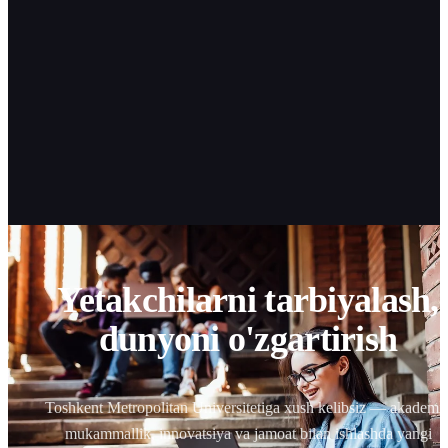
Yetakchilarni tarbiyalash,
dunyoni o'zgartirish
Toshkent Metropolitan Universitetiga xush kelibsiz — akademi
mukammallik, innovatsiya va jamoat bilan ishlashda yangi