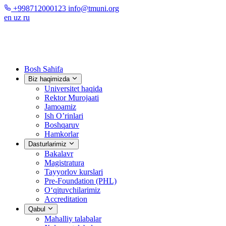
+998712000123
info@tmuni.org
en
uz
ru
Bosh Sahifa
Biz haqimizda
Universitet haqida
Rektor Murojaati
Jamoamiz
Ish O’rinlari
Boshqaruv
Hamkorlar
Dasturlarimiz
Bakalavr
Magistratura
Tayyorlov kurslari
Pre-Foundation (PHL)
O‘qituvchilarimiz
Accreditation
Qabul
Mahalliy talabalar