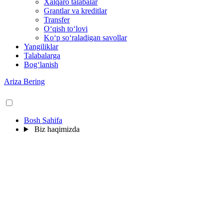
Xalqaro talabalar
Grantlar va kreditlar
Transfer
O‘qish to‘lovi
Ko‘p so‘raladigan savollar
Yangiliklar
Talabalarga
Bog‘lanish
Ariza Bering
Bosh Sahifa
Biz haqimizda