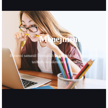
Menejment
Biznesni samarali boshqarish uchun rahbarlik, strategik fikrlash 
tashkiliy ko'nikmalarni rivojlantiring.