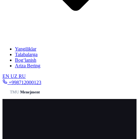
Yangiliklar
Talabalarga
Bog‘lanish
Ariza Bering
EN
UZ
RU
+998712000123
TMU
/
Menejment