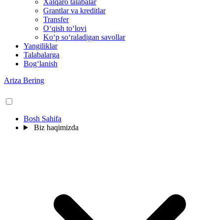
Xalqaro talabalar
Grantlar va kreditlar
Transfer
O‘qish to‘lovi
Ko‘p so‘raladigan savollar
Yangiliklar
Talabalarga
Bog‘lanish
Ariza Bering
Bosh Sahifa
Biz haqimizda