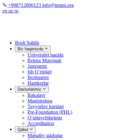
+998712000123
info@tmuni.org
en
uz
ru
Bosh Sahifa
Biz haqimizda
Universitet haqida
Rektor Murojaati
Jamoamiz
Ish O’rinlari
Boshqaruv
Hamkorlar
Dasturlarimiz
Bakalavr
Magistratura
Tayyorlov kurslari
Pre-Foundation (PHL)
O‘qituvchilarimiz
Accreditation
Qabul
Mahalliy talabalar