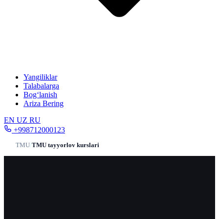
Yangiliklar
Talabalarga
Bog‘lanish
Ariza Bering
EN
UZ
RU
+998712000123
TMU
/
TMU tayyorlov kurslari