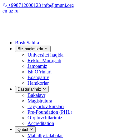
+998712000123
info@tmuni.org
en
uz
ru
Bosh Sahifa
Biz haqimizda
Universitet haqida
Rektor Murojaati
Jamoamiz
Ish O’rinlari
Boshqaruv
Hamkorlar
Dasturlarimiz
Bakalavr
Magistratura
Tayyorlov kurslari
Pre-Foundation (PHL)
O‘qituvchilarimiz
Accreditation
Qabul
Mahalliy talabalar