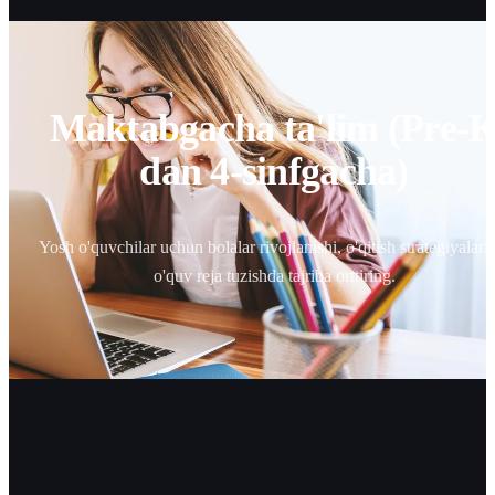
Maktabgacha ta'lim (Pre-
dan 4-sinfgacha)
Yosh o'quvchilar uchun bolalar rivojlanishi, o'qitish strategiyalari
o'quv reja tuzishda tajriba orttiring.