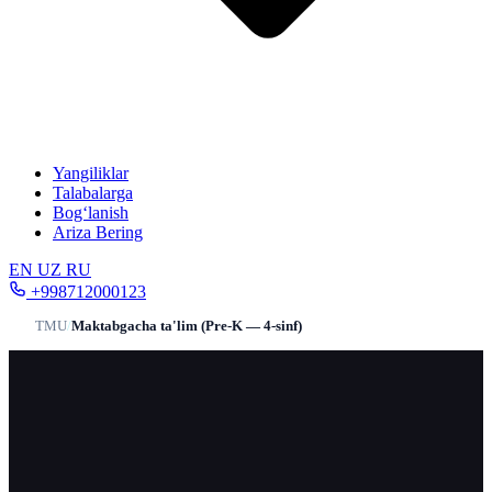
Yangiliklar
Talabalarga
Bog‘lanish
Ariza Bering
EN
UZ
RU
+998712000123
TMU
/
Maktabgacha ta'lim (Pre-K — 4-sinf)