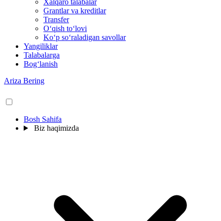
Xalqaro talabalar
Grantlar va kreditlar
Transfer
O‘qish to‘lovi
Ko‘p so‘raladigan savollar
Yangiliklar
Talabalarga
Bog‘lanish
Ariza Bering
Bosh Sahifa
Biz haqimizda