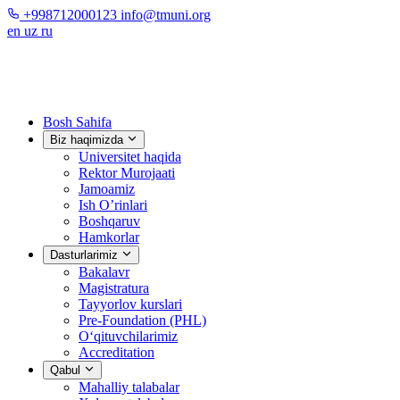
+998712000123
info@tmuni.org
en
uz
ru
Bosh Sahifa
Biz haqimizda
Universitet haqida
Rektor Murojaati
Jamoamiz
Ish O’rinlari
Boshqaruv
Hamkorlar
Dasturlarimiz
Bakalavr
Magistratura
Tayyorlov kurslari
Pre-Foundation (PHL)
O‘qituvchilarimiz
Accreditation
Qabul
Mahalliy talabalar