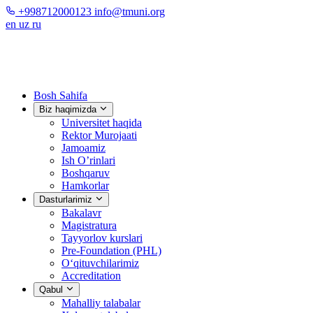
+998712000123
info@tmuni.org
en
uz
ru
Bosh Sahifa
Biz haqimizda
Universitet haqida
Rektor Murojaati
Jamoamiz
Ish O’rinlari
Boshqaruv
Hamkorlar
Dasturlarimiz
Bakalavr
Magistratura
Tayyorlov kurslari
Pre-Foundation (PHL)
O‘qituvchilarimiz
Accreditation
Qabul
Mahalliy talabalar