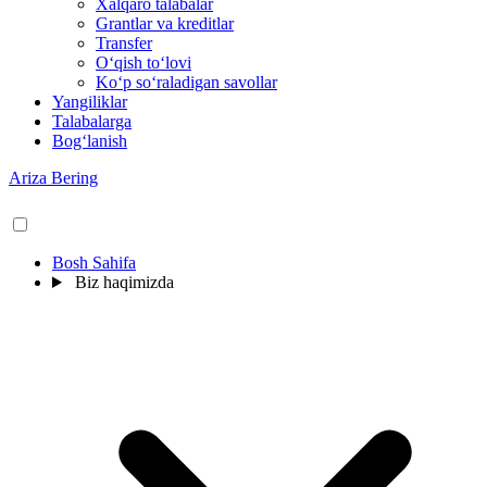
Xalqaro talabalar
Grantlar va kreditlar
Transfer
O‘qish to‘lovi
Ko‘p so‘raladigan savollar
Yangiliklar
Talabalarga
Bog‘lanish
Ariza Bering
Bosh Sahifa
Biz haqimizda