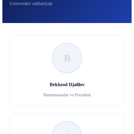
Universitет rahbariyati
B
Bekhzod Djalilov
Hammuassislar va Prezident