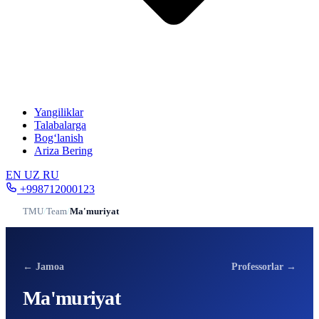
Yangiliklar
Talabalarga
Bog‘lanish
Ariza Bering
EN
UZ
RU
+998712000123
TMU
/
Team
/
Ma'muriyat
← Jamoa
Professorlar →
Ma'muriyat