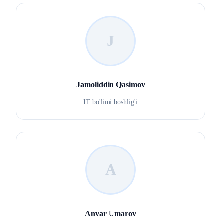
J
Jamoliddin Qasimov
IT bo'limi boshlig'i
A
Anvar Umarov