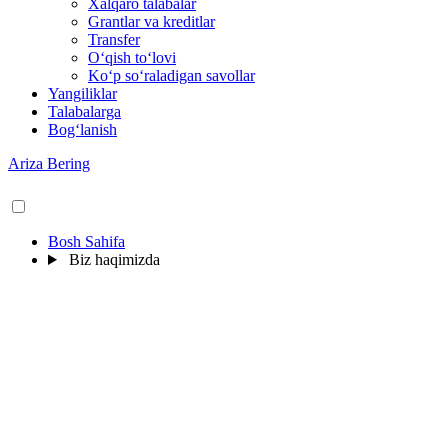
Xalqaro talabalar
Grantlar va kreditlar
Transfer
O‘qish to‘lovi
Ko‘p so‘raladigan savollar
Yangiliklar
Talabalarga
Bog‘lanish
Ariza Bering
Bosh Sahifa
Biz haqimizda