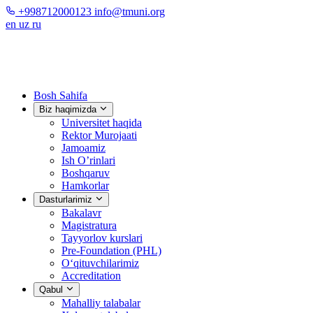
+998712000123
info@tmuni.org
en
uz
ru
Bosh Sahifa
Biz haqimizda
Universitet haqida
Rektor Murojaati
Jamoamiz
Ish O’rinlari
Boshqaruv
Hamkorlar
Dasturlarimiz
Bakalavr
Magistratura
Tayyorlov kurslari
Pre-Foundation (PHL)
O‘qituvchilarimiz
Accreditation
Qabul
Mahalliy talabalar