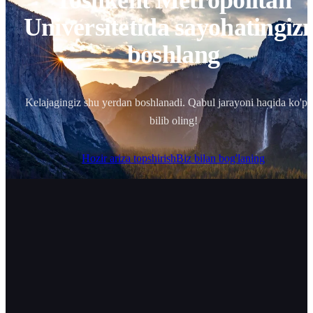
Toshkent Metropolitan
Universitetida sayohatingizn
boshlang
Kelajagingiz shu yerdan boshlanadi. Qabul jarayoni haqida ko'pr
bilib oling!
Hozir ariza topshirish
Biz bilan bog'laning