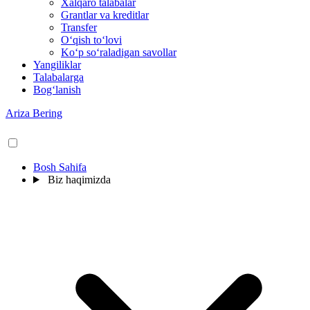
Xalqaro talabalar
Grantlar va kreditlar
Transfer
O‘qish to‘lovi
Ko‘p so‘raladigan savollar
Yangiliklar
Talabalarga
Bog‘lanish
Ariza Bering
Bosh Sahifa
Biz haqimizda