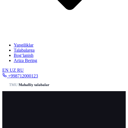
Yangiliklar
Talabalarga
Bog‘lanish
Ariza Bering
EN
UZ
RU
+998712000123
TMU
/
Mahalliy talabalar