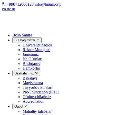
+998712000123
info@tmuni.org
en
uz
ru
Bosh Sahifa
Biz haqimizda
Universitet haqida
Rektor Murojaati
Jamoamiz
Ish O’rinlari
Boshqaruv
Hamkorlar
Dasturlarimiz
Bakalavr
Magistratura
Tayyorlov kurslari
Pre-Foundation (PHL)
O‘qituvchilarimiz
Accreditation
Qabul
Mahalliy talabalar