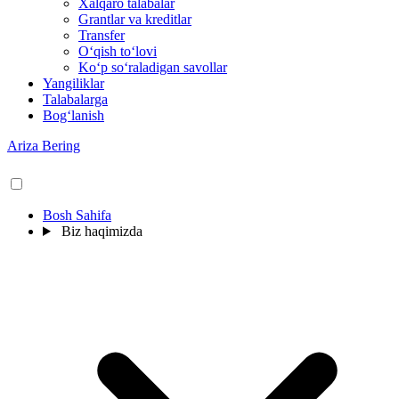
Xalqaro talabalar
Grantlar va kreditlar
Transfer
O‘qish to‘lovi
Ko‘p so‘raladigan savollar
Yangiliklar
Talabalarga
Bog‘lanish
Ariza Bering
Bosh Sahifa
Biz haqimizda