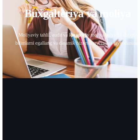
Buxgalteriya va moliya
Moliyaviy tahlil, audit va korporativ moliya bo'yicha chuqur
bilimlarni egallang va dinamik biznes karyerasiga tayyorlaning.