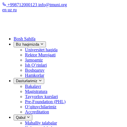
+998712000123
info@tmuni.org
en
uz
ru
Bosh Sahifa
Biz haqimizda
Universitet haqida
Rektor Murojaati
Jamoamiz
Ish O’rinlari
Boshqaruv
Hamkorlar
Dasturlarimiz
Bakalavr
Magistratura
Tayyorlov kurslari
Pre-Foundation (PHL)
O‘qituvchilarimiz
Accreditation
Qabul
Mahalliy talabalar