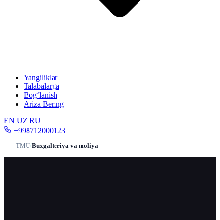
Yangiliklar
Talabalarga
Bog‘lanish
Ariza Bering
EN
UZ
RU
+998712000123
TMU
/
Buxgalteriya va moliya