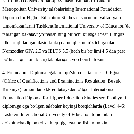
3. Ta’limda o‘zaro qo‘llab-quvvatlash: Bu band Tashkent
Metropolitan University talabalarining International Foundation
Diploma for Higher Education Studies dasturini muvaffaqiyatli
tamomlaganlarini Tashkent International University of Education’da
tanlangan bakalavr yo‘nalishining birinchi kursiga (Year 1, ingliz
tilida o‘qitiladigan dasturlarda) qabul qilishni o‘z ichiga oladi.
Nomzodlar GPA 2.5 va IELTS 5.5 (hech bir bo‘limi 4.5 dan past
bo‘lmasligi sharti bilan) talablariga javob berishi lozim.
4. Foundation Diploma egalarini qo‘shimcha tan olish: OfQual
(Office of Qualifications and Examinations Regulation, Buyuk
Britaniya) tomonidan akkreditatsiyadan o‘tgan International
Foundation Diploma for Higher Education Studies sertifikati yoki
diplomiga ega bo‘lgan talabalar keyingi bosqichlarda (Level 4–6)
Tashkent International University of Education tomonidan
qo‘shimcha diplom olish huquqiga ega bo‘lishi mumkin.