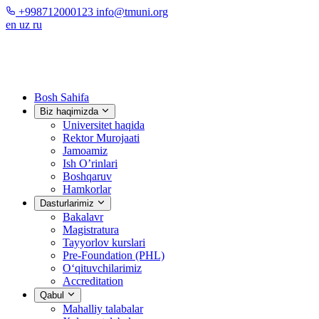
+998712000123
info@tmuni.org
en
uz
ru
Bosh Sahifa
Biz haqimizda
Universitet haqida
Rektor Murojaati
Jamoamiz
Ish O’rinlari
Boshqaruv
Hamkorlar
Dasturlarimiz
Bakalavr
Magistratura
Tayyorlov kurslari
Pre-Foundation (PHL)
O‘qituvchilarimiz
Accreditation
Qabul
Mahalliy talabalar