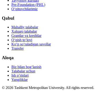
Tayyorlov kurslari
Pre-Foundation (PHL)
O‘qituvchilarimiz
Qabul
Mahalliy talabalar
Xalqaro talabalar
Grantlar va kreditlar
O‘qish to‘lovi
Ko‘p so‘raladigan savollar
Transfer
Aloqa
Biz bilan bog‘lanish
Talabalar uchun
Ish o‘rinlari
Yangiliklar
© 2026 Tashkent Metropolitan University. All rights reserved.