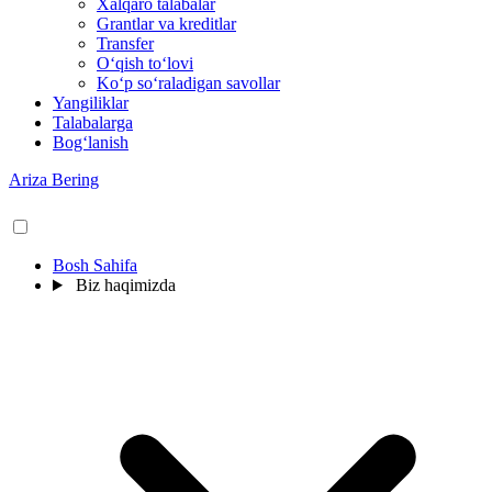
Xalqaro talabalar
Grantlar va kreditlar
Transfer
O‘qish to‘lovi
Ko‘p so‘raladigan savollar
Yangiliklar
Talabalarga
Bog‘lanish
Ariza Bering
Bosh Sahifa
Biz haqimizda