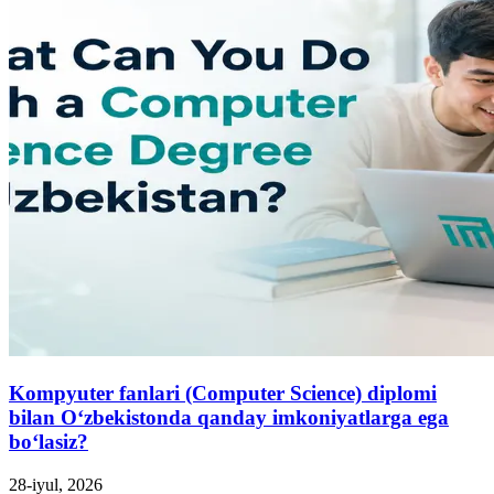
Kompyuter fanlari (Computer Science) diplomi
bilan O‘zbekistonda qanday imkoniyatlarga ega
bo‘lasiz?
28-iyul, 2026