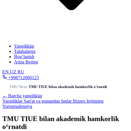
Yangiliklar
Talabalarga
Bog‘lanish
Ariza Bering
EN
UZ
RU
+998712000123
TMU
/
News
/
TMU TIUE bilan akademik hamkorlik o‘rnatdi
← Barcha yangiliklar
Yangiliklar
San'at va gumanitar fanlar
Biznes
Injiniring
Yurisprudensiya
TMU TIUE bilan akademik hamkorlik
o‘rnatdi