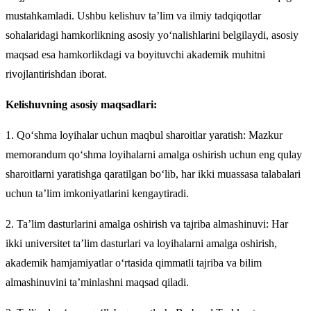
mustahkamladi. Ushbu kelishuv ta’lim va ilmiy tadqiqotlar
sohalaridagi hamkorlikning asosiy yo‘nalishlarini belgilaydi, asosiy
maqsad esa hamkorlikdagi va boyituvchi akademik muhitni
rivojlantirishdan iborat.
Kelishuvning asosiy maqsadlari:
1. Qo‘shma loyihalar uchun maqbul sharoitlar yaratish: Mazkur
memorandum qo‘shma loyihalarni amalga oshirish uchun eng qulay
sharoitlarni yaratishga qaratilgan bo‘lib, har ikki muassasa talabalari
uchun ta’lim imkoniyatlarini kengaytiradi.
2. Ta’lim dasturlarini amalga oshirish va tajriba almashinuvi: Har
ikki universitet ta’lim dasturlari va loyihalarni amalga oshirish,
akademik hamjamiyatlar o‘rtasida qimmatli tajriba va bilim
almashinuvini ta’minlashni maqsad qiladi.