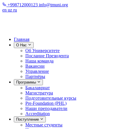
+998712000123
info@tmuni.org
en
uz
ru
Главная
О Нас
Об Университете
Послание Президента
Наша команда
Вакансии
Управление
Партнёры
Программы
Бакалавриат
Магистратура
Подготовительные курсы
Pre-Foundation (PHL)
Наши преподаватели
Accreditation
Поступление
Местные студенты