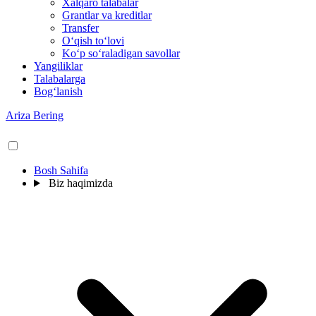
Xalqaro talabalar
Grantlar va kreditlar
Transfer
O‘qish to‘lovi
Ko‘p so‘raladigan savollar
Yangiliklar
Talabalarga
Bog‘lanish
Ariza Bering
Bosh Sahifa
Biz haqimizda