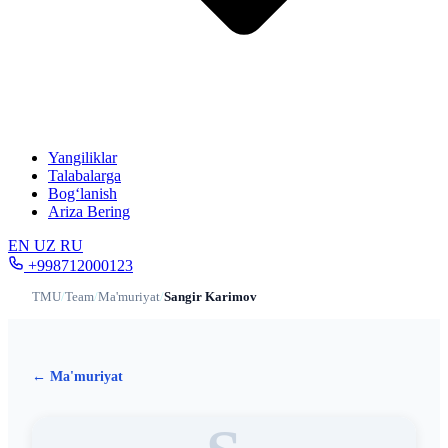
Yangiliklar
Talabalarga
Bog‘lanish
Ariza Bering
EN
UZ
RU
+998712000123
TMU
/
Team
/
Ma'muriyat
/
Sangir Karimov
← Ma'muriyat