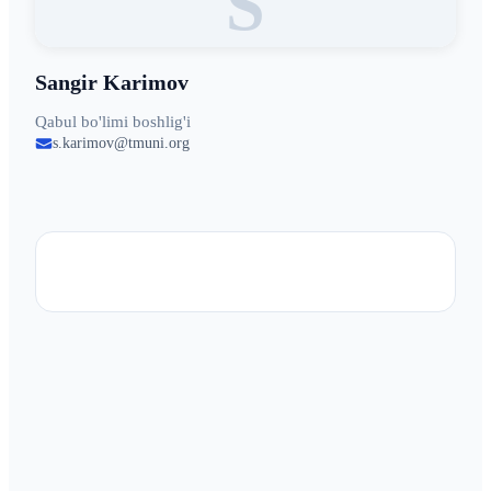
S
Sangir Karimov
Qabul bo'limi boshlig'i
s.karimov@tmuni.org