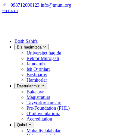
+998712000123
info@tmuni.org
en
uz
ru
Bosh Sahifa
Biz haqimizda
Universitet haqida
Rektor Murojaati
Jamoamiz
Ish O’rinlari
Boshqaruv
Hamkorlar
Dasturlarimiz
Bakalavr
Magistratura
Tayyorlov kurslari
Pre-Foundation (PHL)
O‘qituvchilarimiz
Accreditation
Qabul
Mahalliy talabalar