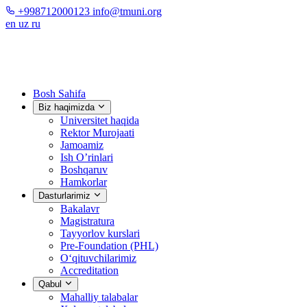
+998712000123
info@tmuni.org
en
uz
ru
Bosh Sahifa
Biz haqimizda
Universitet haqida
Rektor Murojaati
Jamoamiz
Ish O’rinlari
Boshqaruv
Hamkorlar
Dasturlarimiz
Bakalavr
Magistratura
Tayyorlov kurslari
Pre-Foundation (PHL)
O‘qituvchilarimiz
Accreditation
Qabul
Mahalliy talabalar