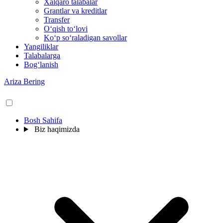
Xalqaro talabalar
Grantlar va kreditlar
Transfer
O‘qish to‘lovi
Ko‘p so‘raladigan savollar
Yangiliklar
Talabalarga
Bog‘lanish
Ariza Bering
Bosh Sahifa
Biz haqimizda