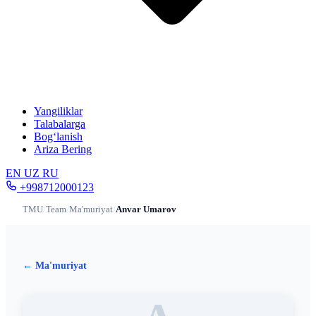
Yangiliklar
Talabalarga
Bog‘lanish
Ariza Bering
EN
UZ
RU
+998712000123
TMU
/
Team
/
Ma'muriyat
/
Anvar Umarov
← Ma'muriyat