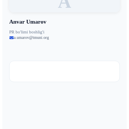
A
Anvar Umarov
PR bo'limi boshlig'i
a.umarov@tmuni.org