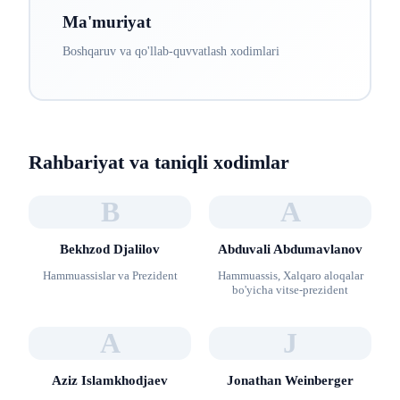
Ma'muriyat
Boshqaruv va qo'llab-quvvatlash xodimlari
Rahbariyat va taniqli xodimlar
B
A
Bekhzod Djalilov
Abduvali Abdumavlanov
Hammuassislar va Prezident
Hammuassis, Xalqaro aloqalar
bo'yicha vitse-prezident
A
J
Aziz Islamkhodjaev
Jonathan Weinberger