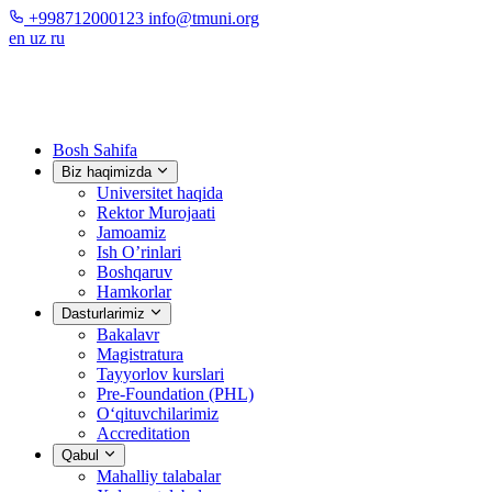
+998712000123
info@tmuni.org
en
uz
ru
Bosh Sahifa
Biz haqimizda
Universitet haqida
Rektor Murojaati
Jamoamiz
Ish O’rinlari
Boshqaruv
Hamkorlar
Dasturlarimiz
Bakalavr
Magistratura
Tayyorlov kurslari
Pre-Foundation (PHL)
O‘qituvchilarimiz
Accreditation
Qabul
Mahalliy talabalar