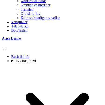
Xalqaro talabalar
Grantlar va kreditlar
Transfer
O‘qish to‘lovi
Ko‘p so‘raladigan savollar
Yangiliklar
Talabalarga
Bog‘lanish
Ariza Bering
Bosh Sahifa
Biz haqimizda