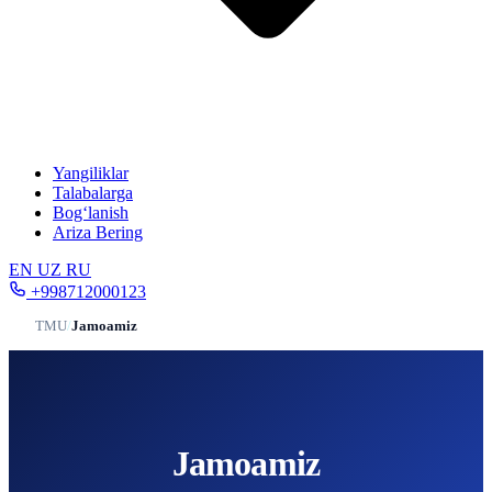
Yangiliklar
Talabalarga
Bog‘lanish
Ariza Bering
EN
UZ
RU
+998712000123
TMU
/
Jamoamiz
Jamoamiz