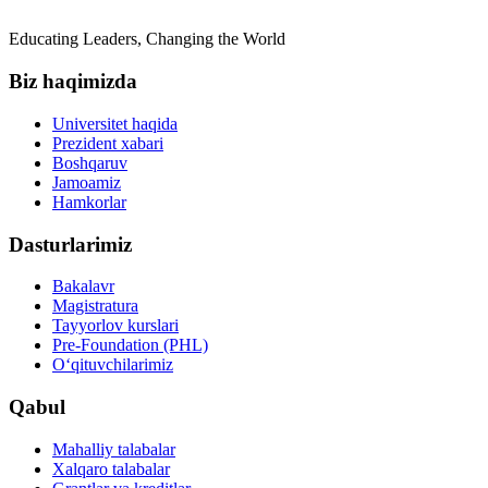
Educating Leaders, Changing the World
Biz haqimizda
Universitet haqida
Prezident xabari
Boshqaruv
Jamoamiz
Hamkorlar
Dasturlarimiz
Bakalavr
Magistratura
Tayyorlov kurslari
Pre-Foundation (PHL)
O‘qituvchilarimiz
Qabul
Mahalliy talabalar
Xalqaro talabalar