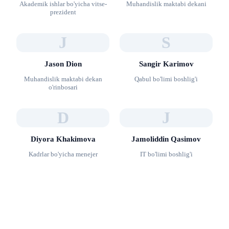
Akademik ishlar bo'yicha vitse-
Muhandislik maktabi dekani
prezident
J
S
Jason Dion
Sangir Karimov
Muhandislik maktabi dekan
Qabul bo'limi boshlig'i
o'rinbosari
D
J
Diyora Khakimova
Jamoliddin Qasimov
Kadrlar bo'yicha menejer
IT bo'limi boshlig'i