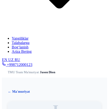
Yangiliklar
Talabalarga
Bog‘lanish
Ariza Bering
EN
UZ
RU
+998712000123
TMU
/
Team
/
Ma'muriyat
/
Jason Dion
← Ma'muriyat