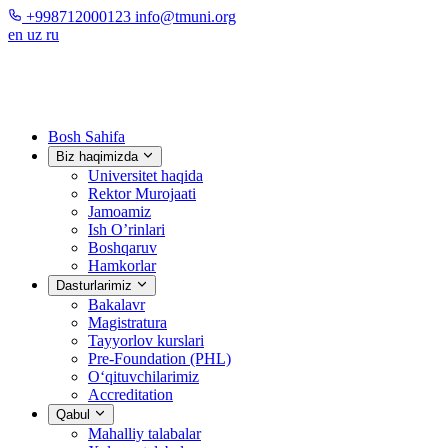
+998712000123
info@tmuni.org
en
uz
ru
Bosh Sahifa
Biz haqimizda
Universitet haqida
Rektor Murojaati
Jamoamiz
Ish O’rinlari
Boshqaruv
Hamkorlar
Dasturlarimiz
Bakalavr
Magistratura
Tayyorlov kurslari
Pre-Foundation (PHL)
O‘qituvchilarimiz
Accreditation
Qabul
Mahalliy talabalar