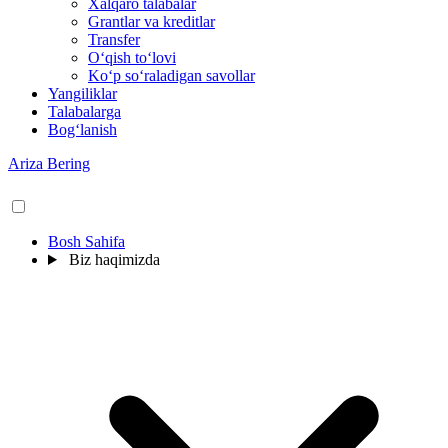
Xalqaro talabalar
Grantlar va kreditlar
Transfer
O‘qish to‘lovi
Ko‘p so‘raladigan savollar
Yangiliklar
Talabalarga
Bog‘lanish
Ariza Bering
Bosh Sahifa
Biz haqimizda