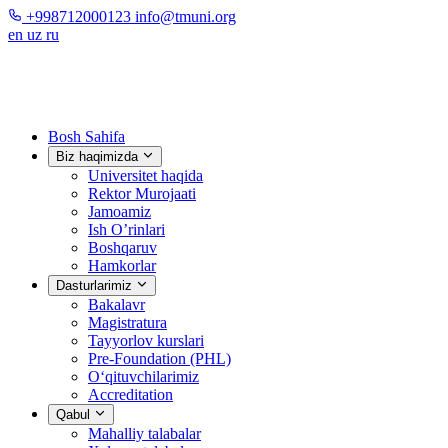
+998712000123
info@tmuni.org
en
uz
ru
Bosh Sahifa
Biz haqimizda
Universitet haqida
Rektor Murojaati
Jamoamiz
Ish O’rinlari
Boshqaruv
Hamkorlar
Dasturlarimiz
Bakalavr
Magistratura
Tayyorlov kurslari
Pre-Foundation (PHL)
O‘qituvchilarimiz
Accreditation
Qabul
Mahalliy talabalar