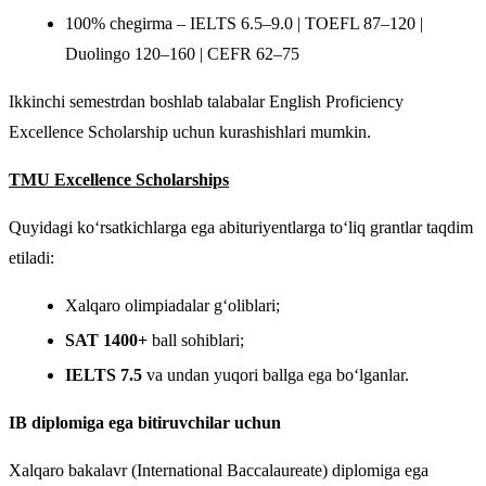
100% chegirma – IELTS 6.5–9.0 | TOEFL 87–120 |
Duolingo 120–160 | CEFR 62–75
Ikkinchi semestrdan boshlab talabalar English Proficiency
Excellence Scholarship uchun kurashishlari mumkin.
TMU Excellence Scholarships
Quyidagi ko‘rsatkichlarga ega abituriyentlarga to‘liq grantlar taqdim
etiladi:
Xalqaro olimpiadalar g‘oliblari;
SAT 1400+
ball sohiblari;
IELTS 7.5
va undan yuqori ballga ega bo‘lganlar.
IB diplomiga ega bitiruvchilar uchun
Xalqaro bakalavr (International Baccalaureate) diplomiga ega