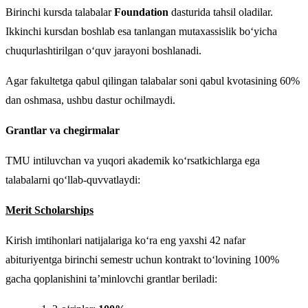
Birinchi kursda talabalar
Foundation
dasturida tahsil oladilar.
Ikkinchi kursdan boshlab esa tanlangan mutaxassislik bo‘yicha
chuqurlashtirilgan o‘quv jarayoni boshlanadi.
Agar fakultetga qabul qilingan talabalar soni qabul kvotasining 60%
dan oshmasa, ushbu dastur ochilmaydi.
Grantlar va chegirmalar
TMU intiluvchan va yuqori akademik ko‘rsatkichlarga ega
talabalarni qo‘llab-quvvatlaydi:
Merit Scholarships
Kirish imtihonlari natijalariga ko‘ra eng yaxshi 42 nafar
abituriyentga birinchi semestr uchun kontrakt to‘lovining 100%
gacha qoplanishini ta’minlovchi grantlar beriladi: