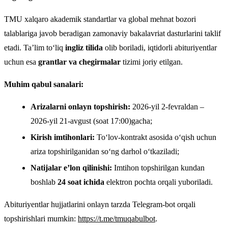
TMU xalqaro akademik standartlar va global mehnat bozori
talablariga javob beradigan zamonaviy bakalavriat dasturlarini taklif
etadi. Ta’lim to‘liq
ingliz tilida
olib boriladi, iqtidorli abituriyentlar
uchun esa
grantlar va chegirmalar
tizimi joriy etilgan.
Muhim qabul sanalari:
Arizalarni onlayn topshirish:
2026-yil 2-fevraldan –
2026-yil 21-avgust (soat 17:00)gacha;
Kirish imtihonlari:
To‘lov-kontrakt asosida o‘qish uchun
ariza topshirilganidan so‘ng darhol o‘tkaziladi;
Natijalar e’lon qilinishi:
Imtihon topshirilgan kundan
boshlab
24 soat ichida
elektron pochta orqali yuboriladi.
Abituriyentlar hujjatlarini onlayn tarzda Telegram-bot orqali
topshirishlari mumkin:
https://t.me/tmuqabulbot
.