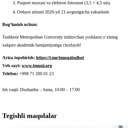
Pasport nusxasi va elektron fotosurat (3,5 × 4,5 sm).
Onlayn arizani 2026-yil 21-avgustgacha yakunlash.
Bog‘lanish uchun:
Tashkent Metropolitan University intiluvchan yoshlarni o‘zining
xalqaro akademik hamjamiyatiga chorlaydi!
Ariza topshirish:
https://t.me/tmuqabulbot
Veb-sayt:
www.tmuni.org
Telefon:
+998 71 200 01 23
Ish vaqti: Dushanba – Juma, 10:00 – 17:00
Tegishli maqolalar