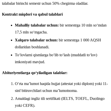
talabalar birinchi semestr uchun 50% chegirma oladilar.
Kontrakt miqdori va qabul talablari
Mahalliy talabalar uchun:
bir semestrga 10 mln so‘mdan
17,5 mln so‘mgacha.
Xalqaro talabalar uchun:
bir semestrga 1 000 AQSH
dollaridan boshlanadi.
To‘lovlarni qismlarga bo‘lib to‘lash (muddatli to‘lov)
imkoniyati mavjud.
Abituriyentlarga qo‘yiladigan talablar:
O‘rta ma’lumot haqida hujjat (attestat yoki diplom) yoki 11-
sinf bitiruvchilari uchun ma’lumotnoma.
Amaldagi ingliz tili sertifikati (IELTS, TOEFL, Duolingo
yoki CEFR).