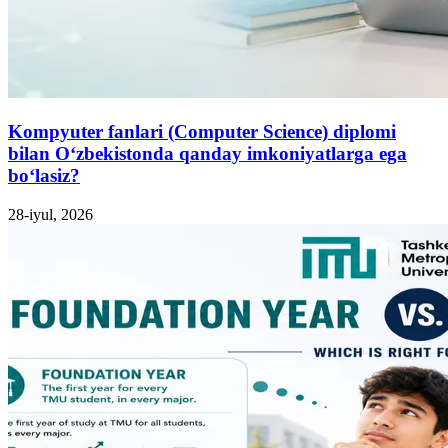
Kompyuter fanlari (Computer Science) diplomi
bilan O‘zbekistonda qanday imkoniyatlarga ega
bo‘lasiz?
28-iyul, 2026