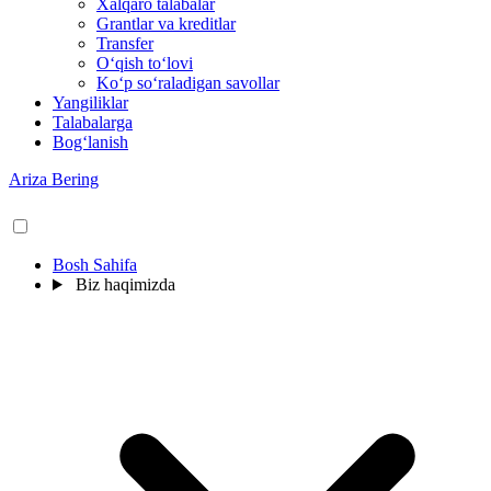
Xalqaro talabalar
Grantlar va kreditlar
Transfer
O‘qish to‘lovi
Ko‘p so‘raladigan savollar
Yangiliklar
Talabalarga
Bog‘lanish
Ariza Bering
Bosh Sahifa
Biz haqimizda