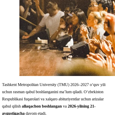
Tashkent Metropolitan University (TMU) 2026–2027 o‘quv yili
uchun rasman qabul boshlanganini ma’lum qiladi. O‘zbekiston
Respublikasi fuqarolari va xalqaro abituriyentlar uchun arizalar
qabul qilish
allaqachon boshlangan
va
2026-yilning 21-
avgustigacha
davom etadi.