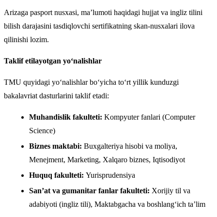
Arizaga pasport nusxasi, ma’lumoti haqidagi hujjat va ingliz tilini
bilish darajasini tasdiqlovchi sertifikatning skan-nusxalari ilova
qilinishi lozim.
Taklif etilayotgan yo‘nalishlar
TMU quyidagi yo‘nalishlar bo‘yicha to‘rt yillik kunduzgi
bakalavriat dasturlarini taklif etadi:
Muhandislik fakulteti:
Kompyuter fanlari (Computer
Science)
Biznes maktabi:
Buxgalteriya hisobi va moliya,
Menejment, Marketing, Xalqaro biznes, Iqtisodiyot
Huquq fakulteti:
Yurisprudensiya
San’at va gumanitar fanlar fakulteti:
Xorijiy til va
adabiyoti (ingliz tili), Maktabgacha va boshlang‘ich ta’lim