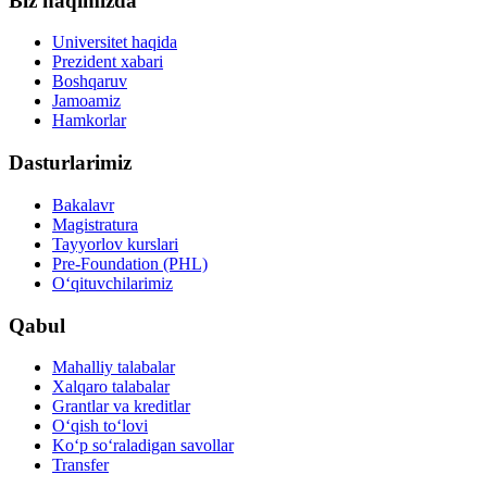
Biz haqimizda
Universitet haqida
Prezident xabari
Boshqaruv
Jamoamiz
Hamkorlar
Dasturlarimiz
Bakalavr
Magistratura
Tayyorlov kurslari
Pre-Foundation (PHL)
O‘qituvchilarimiz
Qabul
Mahalliy talabalar
Xalqaro talabalar
Grantlar va kreditlar
O‘qish to‘lovi
Ko‘p so‘raladigan savollar
Transfer