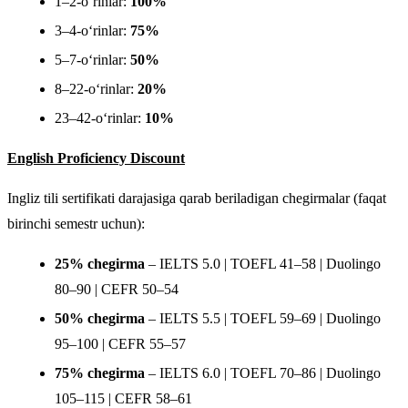
1–2-o‘rinlar:
100%
3–4-o‘rinlar:
75%
5–7-o‘rinlar:
50%
8–22-o‘rinlar:
20%
23–42-o‘rinlar:
10%
English Proficiency Discount
Ingliz tili sertifikati darajasiga qarab beriladigan chegirmalar (faqat
birinchi semestr uchun):
25% chegirma
– IELTS 5.0 | TOEFL 41–58 | Duolingo
80–90 | CEFR 50–54
50% chegirma
– IELTS 5.5 | TOEFL 59–69 | Duolingo
95–100 | CEFR 55–57
75% chegirma
– IELTS 6.0 | TOEFL 70–86 | Duolingo
105–115 | CEFR 58–61