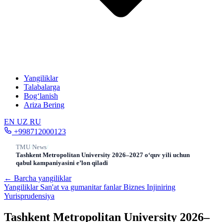
Yangiliklar
Talabalarga
Bog‘lanish
Ariza Bering
EN
UZ
RU
+998712000123
TMU
/
News
/
Tashkent Metropolitan University 2026–2027 o‘quv yili uchun
qabul kampaniyasini e’lon qiladi
← Barcha yangiliklar
Yangiliklar
San'at va gumanitar fanlar
Biznes
Injiniring
Yurisprudensiya
Tashkent Metropolitan University 2026–