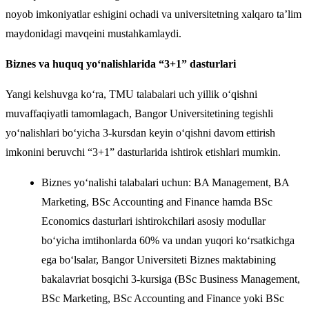
noyob imkoniyatlar eshigini ochadi va universitetning xalqaro ta’lim
maydonidagi mavqeini mustahkamlaydi.
Biznes va huquq yo‘nalishlarida “3+1” dasturlari
Yangi kelshuvga ko‘ra, TMU talabalari uch yillik o‘qishni
muvaffaqiyatli tamomlagach, Bangor Universitetining tegishli
yo‘nalishlari bo‘yicha 3-kursdan keyin o‘qishni davom ettirish
imkonini beruvchi “3+1” dasturlarida ishtirok etishlari mumkin.
Biznes yo‘nalishi talabalari uchun: BA Management, BA
Marketing, BSc Accounting and Finance hamda BSc
Economics dasturlari ishtirokchilari asosiy modullar
bo‘yicha imtihonlarda 60% va undan yuqori ko‘rsatkichga
ega bo‘lsalar, Bangor Universiteti Biznes maktabining
bakalavriat bosqichi 3-kursiga (BSc Business Management,
BSc Marketing, BSc Accounting and Finance yoki BSc