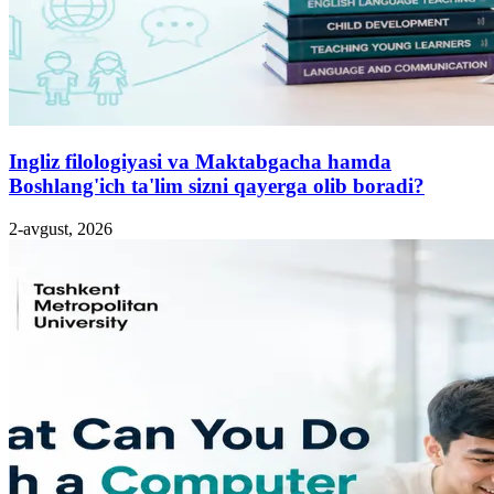
Ingliz filologiyasi va Maktabgacha hamda
Boshlang'ich ta'lim sizni qayerga olib boradi?
2-avgust, 2026