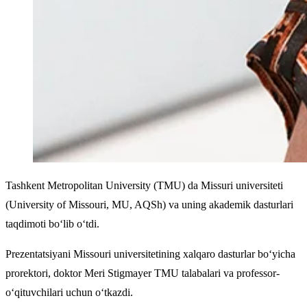
Tashkent Metropolitan University (TMU) da Missuri universiteti
(University of Missouri, MU, AQSh) va uning akademik dasturlari
taqdimoti bo‘lib o‘tdi.
Prezentatsiyani Missouri universitetining xalqaro dasturlar bo‘yicha
prorektori, doktor Meri Stigmayer TMU talabalari va professor-
o‘qituvchilari uchun o‘tkazdi.