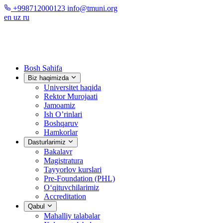
+998712000123
info@tmuni.org
en
uz
ru
Bosh Sahifa
Biz haqimizda
Universitet haqida
Rektor Murojaati
Jamoamiz
Ish O’rinlari
Boshqaruv
Hamkorlar
Dasturlarimiz
Bakalavr
Magistratura
Tayyorlov kurslari
Pre-Foundation (PHL)
O‘qituvchilarimiz
Accreditation
Qabul
Mahalliy talabalar