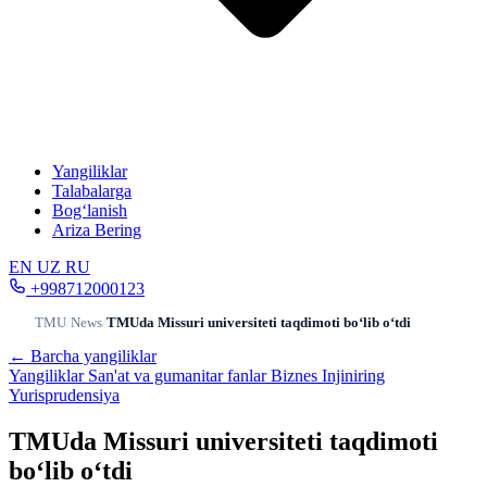
Yangiliklar
Talabalarga
Bog‘lanish
Ariza Bering
EN
UZ
RU
+998712000123
TMU
/
News
/
TMUda Missuri universiteti taqdimoti bo‘lib o‘tdi
← Barcha yangiliklar
Yangiliklar
San'at va gumanitar fanlar
Biznes
Injiniring
Yurisprudensiya
TMUda Missuri universiteti taqdimoti
bo‘lib o‘tdi