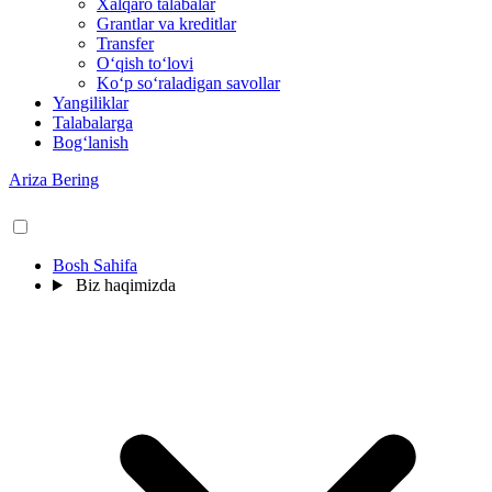
Xalqaro talabalar
Grantlar va kreditlar
Transfer
O‘qish to‘lovi
Ko‘p so‘raladigan savollar
Yangiliklar
Talabalarga
Bog‘lanish
Ariza Bering
Bosh Sahifa
Biz haqimizda