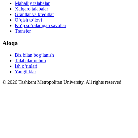
Mahalliy talabalar
Xalqaro talabalar
Grantlar va kreditlar
O‘qish to‘lovi
Ko‘p so‘raladigan savollar
Transfer
Aloqa
Biz bilan bog‘lanish
Talabalar uchun
Ish o‘rinlari
Yangiliklar
© 2026 Tashkent Metropolitan University. All rights reserved.