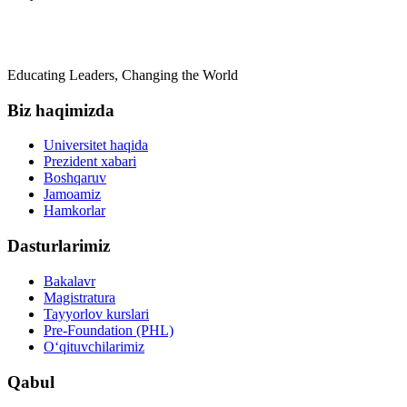
Educating Leaders, Changing the World
Biz haqimizda
Universitet haqida
Prezident xabari
Boshqaruv
Jamoamiz
Hamkorlar
Dasturlarimiz
Bakalavr
Magistratura
Tayyorlov kurslari
Pre-Foundation (PHL)
O‘qituvchilarimiz
Qabul