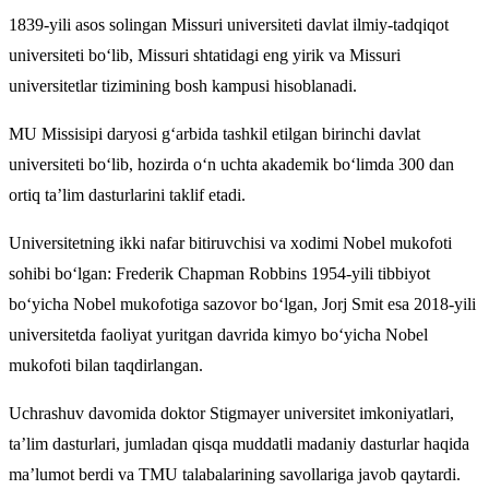
1839-yili asos solingan Missuri universiteti davlat ilmiy-tadqiqot
universiteti bo‘lib, Missuri shtatidagi eng yirik va Missuri
universitetlar tizimining bosh kampusi hisoblanadi.
MU Missisipi daryosi g‘arbida tashkil etilgan birinchi davlat
universiteti bo‘lib, hozirda o‘n uchta akademik bo‘limda 300 dan
ortiq ta’lim dasturlarini taklif etadi.
Universitetning ikki nafar bitiruvchisi va xodimi Nobel mukofoti
sohibi bo‘lgan: Frederik Chapman Robbins 1954-yili tibbiyot
bo‘yicha Nobel mukofotiga sazovor bo‘lgan, Jorj Smit esa 2018-yili
universitetda faoliyat yuritgan davrida kimyo bo‘yicha Nobel
mukofoti bilan taqdirlangan.
Uchrashuv davomida doktor Stigmayer universitet imkoniyatlari,
ta’lim dasturlari, jumladan qisqa muddatli madaniy dasturlar haqida
ma’lumot berdi va TMU talabalarining savollariga javob qaytardi.