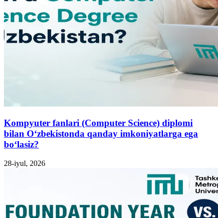
Kompyuter fanlari (Computer Science) diplomi
bilan O‘zbekistonda qanday imkoniyatlarga ega
bo‘lasiz?
28-iyul, 2026