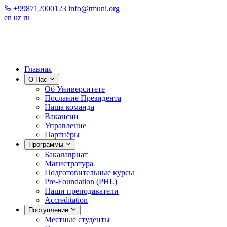
+998712000123
info@tmuni.org
en
uz
ru
Главная
О Нас
Об Университете
Послание Президента
Наша команда
Вакансии
Управление
Партнёры
Программы
Бакалавриат
Магистратура
Подготовительные курсы
Pre-Foundation (PHL)
Наши преподаватели
Accreditation
Поступление
Местные студенты