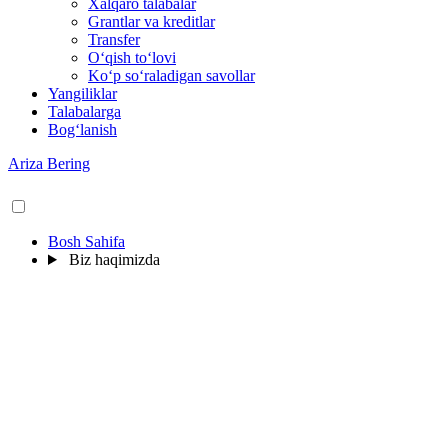
Xalqaro talabalar
Grantlar va kreditlar
Transfer
O‘qish to‘lovi
Ko‘p so‘raladigan savollar
Yangiliklar
Talabalarga
Bog‘lanish
Ariza Bering
Bosh Sahifa
Biz haqimizda