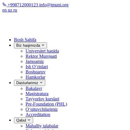
+998712000123
info@tmuni.org
en
uz
ru
Bosh Sahifa
Biz haqimizda
Universitet haqida
Rektor Murojaati
Jamoamiz
Ish O’rinlari
Boshqaruv
Hamkorlar
Dasturlarimiz
Bakalavr
Magistratura
Tayyorlov kurslari
Pre-Foundation (PHL)
O‘qituvchilarimiz
Accreditation
Qabul
Mahalliy talabalar