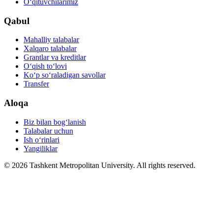
O‘qituvchilarimiz
Qabul
Mahalliy talabalar
Xalqaro talabalar
Grantlar va kreditlar
O‘qish to‘lovi
Ko‘p so‘raladigan savollar
Transfer
Aloqa
Biz bilan bog‘lanish
Talabalar uchun
Ish o‘rinlari
Yangiliklar
© 2026 Tashkent Metropolitan University. All rights reserved.