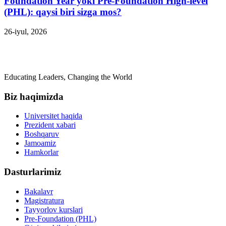
Foundation Year yoki Pre-Foundation High-level
(PHL): qaysi biri sizga mos?
26-iyul, 2026
Educating Leaders, Changing the World
Biz haqimizda
Universitet haqida
Prezident xabari
Boshqaruv
Jamoamiz
Hamkorlar
Dasturlarimiz
Bakalavr
Magistratura
Tayyorlov kurslari
Pre-Foundation (PHL)