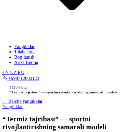
Yangiliklar
Talabalarga
Bog‘lanish
Ariza Bering
EN
UZ
RU
+998712000123
TMU
/
News
/
“Termiz tajribasi” — sportni rivojlantirishning samarali modeli
← Barcha yangiliklar
Yangiliklar
“Termiz tajribasi” — sportni
rivojlantirishning samarali modeli