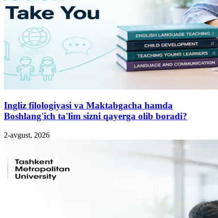
Ingliz filologiyasi va Maktabgacha hamda
Boshlang'ich ta'lim sizni qayerga olib boradi?
2-avgust, 2026