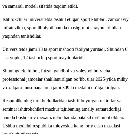
va samarali modeli sifatida taqdim etildi.
Ishtirokchilar universitetda tashkil etilgan sport klublari, zamonaviy
infratuzilma, sport tibbiyoti hamda mashg‘ulot jarayonlari bilan
yaqindan tanishdilar.
Universitetda jami 18 ta sport inshooti faoliyat yuritadi. Shundan 6
tasi yopiq, 12 tasi ochiq sport maydonlaridir.
Shuningdek, futbol, futzal, gandbol va voleybol bo‘yicha
professional jamoalar shakllantirilgan bo‘lib, ular 2025-yilda milliy
va xalqaro musobaqalarda jami 309 ta medalni qo‘lga kiritgan.
Respublikaning turli hududlaridan tashrif buyurgan rektorlar va
seminar ishtirokchilari mazkur tajribaning amaliy samaradorligi
hamda boshqaruv mexanizmlari haqida batafsil ma’lumot oldilar.
Ushbu modelni respublika miqyosida keng joriy etish masalasi