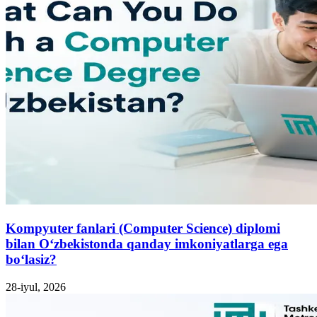
Kompyuter fanlari (Computer Science) diplomi
bilan O‘zbekistonda qanday imkoniyatlarga ega
bo‘lasiz?
28-iyul, 2026