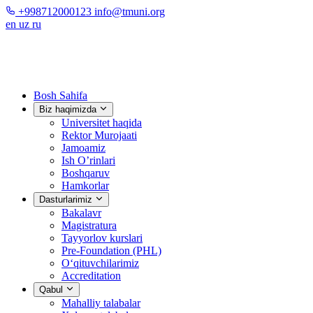
+998712000123
info@tmuni.org
en
uz
ru
Bosh Sahifa
Biz haqimizda
Universitet haqida
Rektor Murojaati
Jamoamiz
Ish O’rinlari
Boshqaruv
Hamkorlar
Dasturlarimiz
Bakalavr
Magistratura
Tayyorlov kurslari
Pre-Foundation (PHL)
O‘qituvchilarimiz
Accreditation
Qabul
Mahalliy talabalar