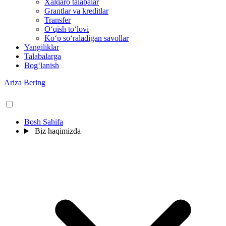
Xalqaro talabalar
Grantlar va kreditlar
Transfer
O‘qish to‘lovi
Ko‘p so‘raladigan savollar
Yangiliklar
Talabalarga
Bog‘lanish
Ariza Bering
Bosh Sahifa
Biz haqimizda