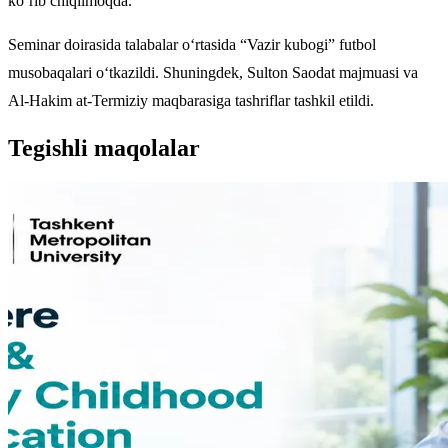
ko‘rib chiqilmoqda.
Seminar doirasida talabalar o‘rtasida “Vazir kubogi” futbol
musobaqalari o‘tkazildi. Shuningdek, Sulton Saodat majmuasi va
Al-Hakim at-Termiziy maqbarasiga tashriflar tashkil etildi.
Tegishli maqolalar