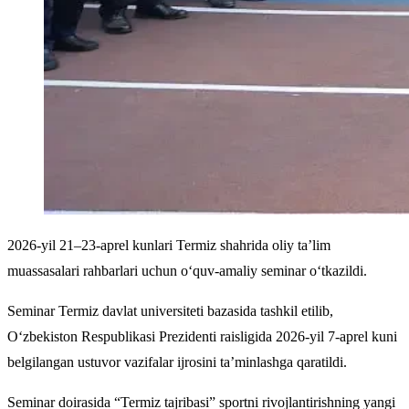
2026-yil 21–23-aprel kunlari Termiz shahrida oliy ta’lim
muassasalari rahbarlari uchun o‘quv-amaliy seminar o‘tkazildi.
Seminar Termiz davlat universiteti bazasida tashkil etilib,
O‘zbekiston Respublikasi Prezidenti raisligida 2026-yil 7-aprel kuni
belgilangan ustuvor vazifalar ijrosini ta’minlashga qaratildi.
Seminar doirasida “Termiz tajribasi” sportni rivojlantirishning yangi