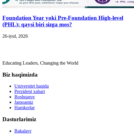
Foundation Year yoki Pre-Foundation High-level
(PHL): qaysi biri sizga mos?
26-iyul, 2026
Educating Leaders, Changing the World
Biz haqimizda
Universitet haqida
Prezident xabari
Boshqaruv
Jamoamiz
Hamkorlar
Dasturlarimiz
Bakalavr