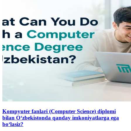
Kompyuter fanlari (Computer Science) diplomi
bilan O‘zbekistonda qanday imkoniyatlarga ega
bo‘lasiz?