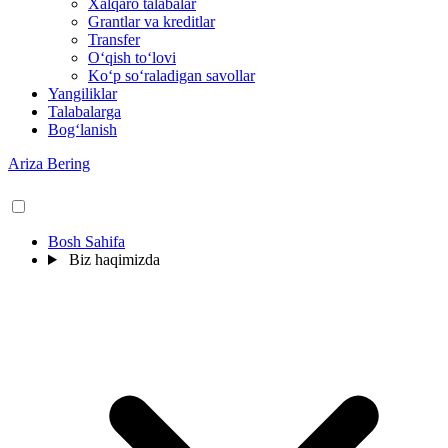
Xalqaro talabalar
Grantlar va kreditlar
Transfer
O‘qish to‘lovi
Ko‘p so‘raladigan savollar
Yangiliklar
Talabalarga
Bog‘lanish
Ariza Bering
Bosh Sahifa
Biz haqimizda