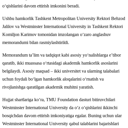
o‘qishlarini davom ettirish imkonini beradi.
Ushbu hamkorlik Tashkent Metropolitan University Rektori Behzod
Jalilov va Westminster International University in Tashkent Rektori
Komiljon Karimov tomonidan imzolangan o‘zaro anglashuv
memorandumi bilan rasmiylashtirildi.
Memorandum ta’lim va tadqiqot kabi asosiy yo‘nalishlarga e’tibor
qaratib, ikki muassasa o‘rtasidagi akademik hamkorlik asoslarini
belgilaydi. Asosiy maqsad – ikki universitet va ularning talabalari
uchun foydali bo‘lgan hamkorlik aloqalarini o‘rnatish va
rivojlanishga qaratilgan akademik muhitni yaratish.
Hujjat shartlariga ko‘ra, TMU Foundation dasturi bitiruvchilari
Westminster International University da o‘z o‘qishlarini ikkinchi
bosqichdan davom ettirish imkoniyatiga egalar. Buning uchun ular
Westminster International University qabul talablarini bajarishlari