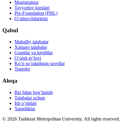
Magistratura
Tayyorlov kurslari
Pre-Foundation (PHL)
O‘qituvchilarimiz
Qabul
Mahalliy talabalar
Xalqaro talabalar
Grantlar va kreditlar
O‘qish to‘lovi
Ko‘p so‘raladigan savollar
Transfer
Aloqa
Biz bilan bog‘lanish
Talabalar uchun
Ish o‘rinlari
Yangiliklar
© 2026 Tashkent Metropolitan University. All rights reserved.