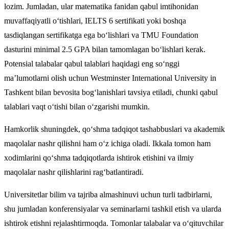
lozim. Jumladan, ular matematika fanidan qabul imtihonidan
muvaffaqiyatli o‘tishlari, IELTS 6 sertifikati yoki boshqa
tasdiqlangan sertifikatga ega bo‘lishlari va TMU Foundation
dasturini minimal 2.5 GPA bilan tamomlagan bo‘lishlari kerak.
Potensial talabalar qabul talablari haqidagi eng so‘nggi
ma’lumotlarni olish uchun Westminster International University in
Tashkent bilan bevosita bog‘lanishlari tavsiya etiladi, chunki qabul
talablari vaqt o‘tishi bilan o‘zgarishi mumkin.
Hamkorlik shuningdek, qo‘shma tadqiqot tashabbuslari va akademik
maqolalar nashr qilishni ham o‘z ichiga oladi. Ikkala tomon ham
xodimlarini qo‘shma tadqiqotlarda ishtirok etishini va ilmiy
maqolalar nashr qilishlarini rag‘batlantiradi.
Universitetlar bilim va tajriba almashinuvi uchun turli tadbirlarni,
shu jumladan konferensiyalar va seminarlarni tashkil etish va ularda
ishtirok etishni rejalashtirmoqda. Tomonlar talabalar va o‘qituvchilar