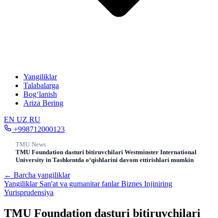
Yangiliklar
Talabalarga
Bog‘lanish
Ariza Bering
EN
UZ
RU
+998712000123
TMU
/
News
/
TMU Foundation dasturi bitiruvchilari Westminster International
University in Tashkentda o‘qishlarini davom ettirishlari mumkin
← Barcha yangiliklar
Yangiliklar
San'at va gumanitar fanlar
Biznes
Injiniring
Yurisprudensiya
TMU Foundation dasturi bitiruvchilari