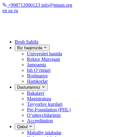
+998712000123
info@tmuni.org
en
uz
ru
Bosh Sahifa
Biz haqimizda
Universitet haqida
Rektor Murojaati
Jamoamiz
Ish O’rinlari
Boshqaruv
Hamkorlar
Dasturlarimiz
Bakalavr
Magistratura
Tayyorlov kurslari
Pre-Foundation (PHL)
O‘qituvchilarimiz
Accreditation
Qabul
Mahalliy talabalar