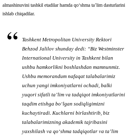
almashinuvini tashkil etadilar hamda qo‘shma ta’lim dasturlarini
ishlab chiqadilar.
Tashkent Metropolitan University Rektori
Behzod Jalilov shunday dedi: “Biz Westminster
International University in Tashkent bilan
ushbu hamkorlikni boshlashdan mamnunmiz.
Ushbu memorandum nafaqat talabalarimiz
uchun yangi imkoniyatlarni ochadi, balki
yuqori sifatli ta’lim va tadqiqot imkoniyatlarini
taqdim etishga bo‘lgan sodiqligimizni
kuchaytiradi. Kuchlarni birlashtirib, biz
talabalarimizning akademik tajribasini
yaxshilash va qo‘shma tadqiqotlar va ta’lim