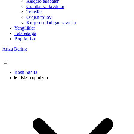
Xalqaro talabalar
Grantlar va kreditlar
Transfer
O‘qish to‘lovi
Ko‘p so‘raladigan savollar
Yangiliklar
Talabalarga
Bog‘lanish
Ariza Bering
Bosh Sahifa
Biz haqimizda