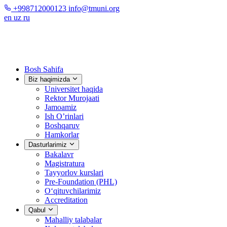
+998712000123
info@tmuni.org
en
uz
ru
Bosh Sahifa
Biz haqimizda
Universitet haqida
Rektor Murojaati
Jamoamiz
Ish O’rinlari
Boshqaruv
Hamkorlar
Dasturlarimiz
Bakalavr
Magistratura
Tayyorlov kurslari
Pre-Foundation (PHL)
O‘qituvchilarimiz
Accreditation
Qabul
Mahalliy talabalar