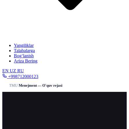
Yangiliklar
Talabalarga
Bog‘lanish
Ariza Bering
EN
UZ
RU
+998712000123
TMU
/
Menejment — O'quv rejasi