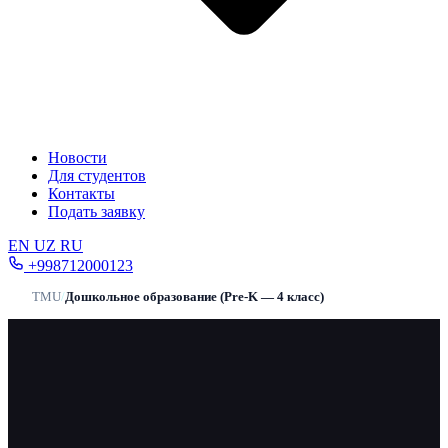
Новости
Для студентов
Контакты
Подать заявку
EN
UZ
RU
+998712000123
TMU
/
Дошкольное образование (Pre-K — 4 класс)