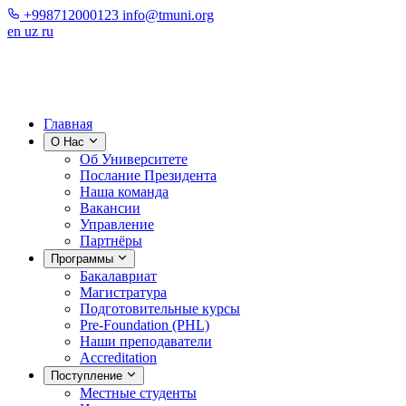
+998712000123
info@tmuni.org
en
uz
ru
Главная
О Нас
Об Университете
Послание Президента
Наша команда
Вакансии
Управление
Партнёры
Программы
Бакалавриат
Магистратура
Подготовительные курсы
Pre-Foundation (PHL)
Наши преподаватели
Accreditation
Поступление
Местные студенты