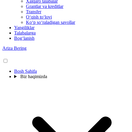
Xalqaro talabalar
Grantlar va kreditlar
Transfer
O‘qish to‘lovi
Ko‘p so‘raladigan savollar
Yangiliklar
Talabalarga
Bog‘lanish
Ariza Bering
Bosh Sahifa
Biz haqimizda