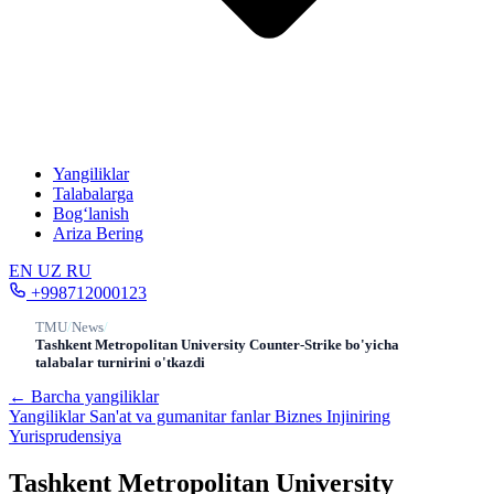
Yangiliklar
Talabalarga
Bog‘lanish
Ariza Bering
EN
UZ
RU
+998712000123
TMU
/
News
/
Tashkent Metropolitan University Counter-Strike bo'yicha
talabalar turnirini o'tkazdi
← Barcha yangiliklar
Yangiliklar
San'at va gumanitar fanlar
Biznes
Injiniring
Yurisprudensiya
Tashkent Metropolitan University