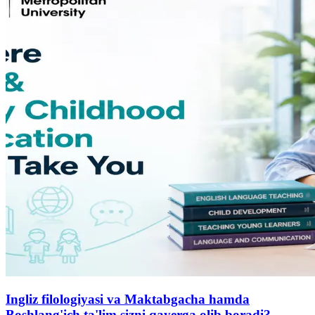
Ingliz filologiyasi va Maktabgacha hamda
Boshlang'ich ta'lim sizni qayerga olib boradi?