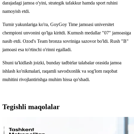
darajadagi jamoa o'yini, strategik tafakkur hamda sport ruhini
namoyish etdi.
Turnir yakunlariga ko'ra, GoyGoy Time jamoasi universitet
chempioni unvonini qo'lga kiritdi. Kumush medallar "07" jamoasiga
nasib etdi. Ozod's Team bronza sovriniga sazovor bo'ldi. Rush "B"
jamoasi esa to'rtinchi o'rinni egalladi.
Shuni ta'kidlash joizki, bunday tadbirlar talabalar orasida jamoa
ishlash ko'nikmalari, raqamli savodxonlik va sog'lom raqobat
muhitini rivojlantirishga muhim hissa qo'shadi.
Tegishli maqolalar