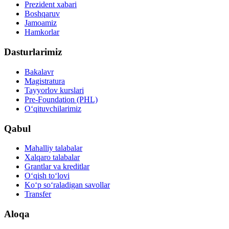
Prezident xabari
Boshqaruv
Jamoamiz
Hamkorlar
Dasturlarimiz
Bakalavr
Magistratura
Tayyorlov kurslari
Pre-Foundation (PHL)
O‘qituvchilarimiz
Qabul
Mahalliy talabalar
Xalqaro talabalar
Grantlar va kreditlar
O‘qish to‘lovi
Ko‘p so‘raladigan savollar
Transfer
Aloqa