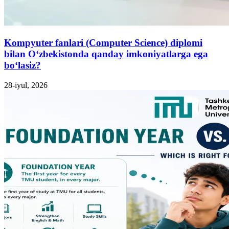
Kompyuter fanlari (Computer Science) diplomi
bilan O‘zbekistonda qanday imkoniyatlarga ega
bo‘lasiz?
28-iyul, 2026