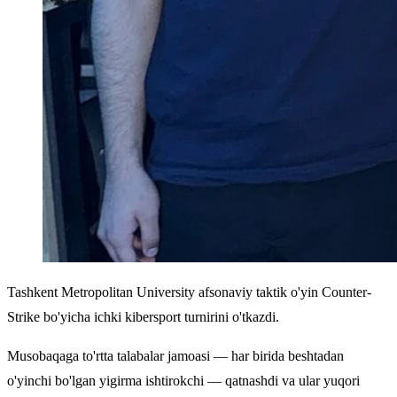
Tashkent Metropolitan University afsonaviy taktik o'yin Counter-
Strike bo'yicha ichki kibersport turnirini o'tkazdi.
Musobaqaga to'rtta talabalar jamoasi — har birida beshtadan
o'yinchi bo'lgan yigirma ishtirokchi — qatnashdi va ular yuqori