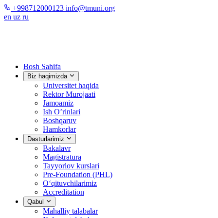
+998712000123
info@tmuni.org
en
uz
ru
Bosh Sahifa
Biz haqimizda
Universitet haqida
Rektor Murojaati
Jamoamiz
Ish O’rinlari
Boshqaruv
Hamkorlar
Dasturlarimiz
Bakalavr
Magistratura
Tayyorlov kurslari
Pre-Foundation (PHL)
O‘qituvchilarimiz
Accreditation
Qabul
Mahalliy talabalar