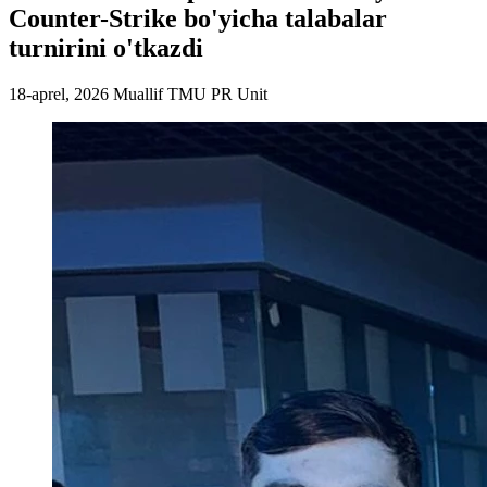
Counter-Strike bo'yicha talabalar
turnirini o'tkazdi
18-aprel, 2026
Muallif
TMU PR Unit