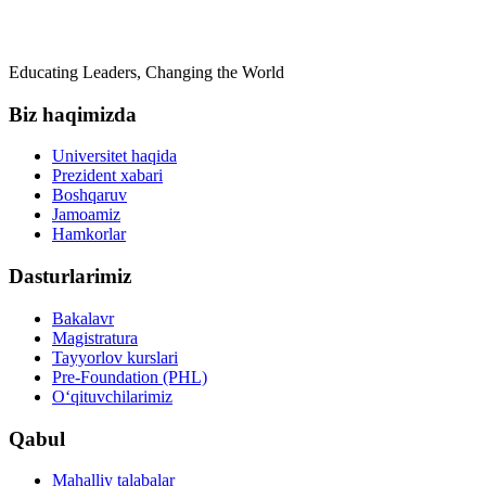
Educating Leaders, Changing the World
Biz haqimizda
Universitet haqida
Prezident xabari
Boshqaruv
Jamoamiz
Hamkorlar
Dasturlarimiz
Bakalavr
Magistratura
Tayyorlov kurslari
Pre-Foundation (PHL)
O‘qituvchilarimiz
Qabul
Mahalliy talabalar