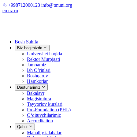
+998712000123
info@tmuni.org
en
uz
ru
Bosh Sahifa
Biz haqimizda
Universitet haqida
Rektor Murojaati
Jamoamiz
Ish O’rinlari
Boshqaruv
Hamkorlar
Dasturlarimiz
Bakalavr
Magistratura
Tayyorlov kurslari
Pre-Foundation (PHL)
O‘qituvchilarimiz
Accreditation
Qabul
Mahalliy talabalar