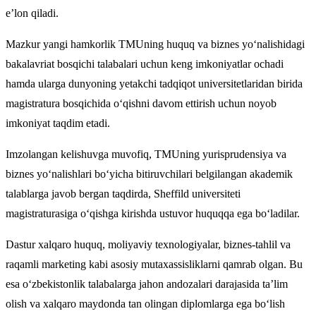
e’lon qiladi.
Mazkur yangi hamkorlik TMUning huquq va biznes yo‘nalishidagi
bakalavriat bosqichi talabalari uchun keng imkoniyatlar ochadi
hamda ularga dunyoning yetakchi tadqiqot universitetlaridan birida
magistratura bosqichida o‘qishni davom ettirish uchun noyob
imkoniyat taqdim etadi.
Imzolangan kelishuvga muvofiq, TMUning yurisprudensiya va
biznes yo‘nalishlari bo‘yicha bitiruvchilari belgilangan akademik
talablarga javob bergan taqdirda, Sheffild universiteti
magistraturasiga o‘qishga kirishda ustuvor huquqqa ega bo‘ladilar.
Dastur xalqaro huquq, moliyaviy texnologiyalar, biznes-tahlil va
raqamli marketing kabi asosiy mutaxassisliklarni qamrab olgan. Bu
esa o‘zbekistonlik talabalarga jahon andozalari darajasida ta’lim
olish va xalqaro maydonda tan olingan diplomlarga ega bo‘lish