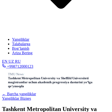
Yangiliklar
Talabalarga
Bog‘lanish
Ariza Bering
EN
UZ
RU
+998712000123
TMU
/
News
/
Tashkent Metropolitan University va Sheffild Universiteti
magistrantlar uchun akademik progressiya dasturini yo‘lga
qo‘ymoqda
← Barcha yangiliklar
Yangiliklar
Biznes
Tashkent Metropolitan University va