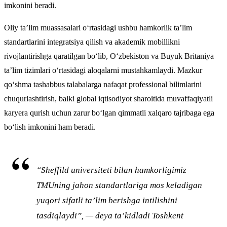
imkonini beradi.
Oliy ta’lim muassasalari o‘rtasidagi ushbu hamkorlik ta’lim
standartlarini integratsiya qilish va akademik mobillikni
rivojlantirishga qaratilgan bo‘lib, O‘zbekiston va Buyuk Britaniya
ta’lim tizimlari o‘rtasidagi aloqalarni mustahkamlaydi. Mazkur
qo‘shma tashabbus talabalarga nafaqat professional bilimlarini
chuqurlashtirish, balki global iqtisodiyot sharoitida muvaffaqiyatli
karyera qurish uchun zarur bo‘lgan qimmatli xalqaro tajribaga ega
bo‘lish imkonini ham beradi.
“Sheffild universiteti bilan hamkorligimiz
TMUning jahon standartlariga mos keladigan
yuqori sifatli ta’lim berishga intilishini
tasdiqlaydi”, — deya ta’kidladi Toshkent