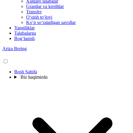
Xalqaro talabalar
Grantlar va kreditlar
Transfer
O‘qish to‘lovi
Ko‘p so‘raladigan savollar
Yangiliklar
Talabalarga
Bog‘lanish
Ariza Bering
Bosh Sahifa
Biz haqimizda