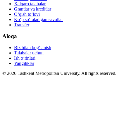
Xalqaro talabalar
Grantlar va kreditlar
O‘qish to‘lovi
Ko‘p so‘raladigan savollar
Transfer
Aloqa
Biz bilan bog‘lanish
Talabalar uchun
Ish o‘rinlari
Yangiliklar
© 2026 Tashkent Metropolitan University. All rights reserved.