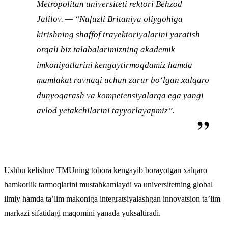
Metropolitan universiteti rektori Behzod
Jalilov. — “Nufuzli Britaniya oliygohiga
kirishning shaffof trayektoriyalarini yaratish
orqali biz talabalarimizning akademik
imkoniyatlarini kengaytirmoqdamiz hamda
mamlakat ravnaqi uchun zarur bo‘lgan xalqaro
dunyoqarash va kompetensiyalarga ega yangi
avlod yetakchilarini tayyorlayapmiz”.
Ushbu kelishuv TMUning tobora kengayib borayotgan xalqaro
hamkorlik tarmoqlarini mustahkamlaydi va universitetning global
ilmiy hamda ta’lim makoniga integratsiyalashgan innovatsion ta’lim
markazi sifatidagi maqomini yanada yuksaltiradi.