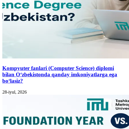
Kompyuter fanlari (Computer Science) diplomi
bilan O‘zbekistonda qanday imkoniyatlarga ega
bo‘lasiz?
28-iyul, 2026