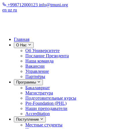
+998712000123
info@tmuni.org
en
uz
ru
Главная
О Нас
Об Университете
Послание Президента
Наша команда
Вакансии
Управление
Партнёры
Программы
Бакалавриат
Магистратура
Подготовительные курсы
Pre-Foundation (PHL)
Наши преподаватели
Accreditation
Поступление
Местные студенты