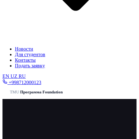
Новости
Для студентов
Контакты
Подать заявку
EN
UZ
RU
+998712000123
TMU
/
Программа Foundation