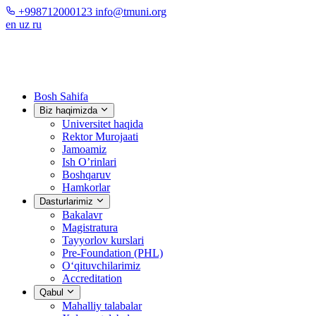
+998712000123
info@tmuni.org
en
uz
ru
Bosh Sahifa
Biz haqimizda
Universitet haqida
Rektor Murojaati
Jamoamiz
Ish O’rinlari
Boshqaruv
Hamkorlar
Dasturlarimiz
Bakalavr
Magistratura
Tayyorlov kurslari
Pre-Foundation (PHL)
O‘qituvchilarimiz
Accreditation
Qabul
Mahalliy talabalar