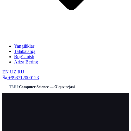
Yangiliklar
Talabalarga
Bog‘lanish
Ariza Bering
EN
UZ
RU
+998712000123
TMU
/
Computer Science — O'quv rejasi