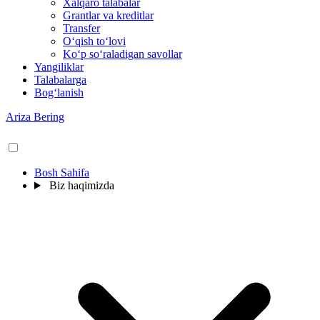
Xalqaro talabalar
Grantlar va kreditlar
Transfer
O‘qish to‘lovi
Ko‘p so‘raladigan savollar
Yangiliklar
Talabalarga
Bog‘lanish
Ariza Bering
Bosh Sahifa
Biz haqimizda