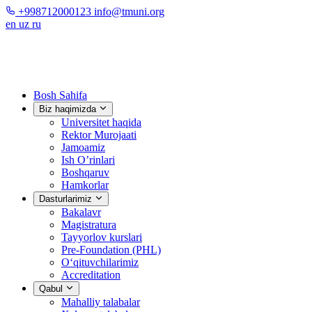
+998712000123
info@tmuni.org
en
uz
ru
Bosh Sahifa
Biz haqimizda
Universitet haqida
Rektor Murojaati
Jamoamiz
Ish O’rinlari
Boshqaruv
Hamkorlar
Dasturlarimiz
Bakalavr
Magistratura
Tayyorlov kurslari
Pre-Foundation (PHL)
O‘qituvchilarimiz
Accreditation
Qabul
Mahalliy talabalar