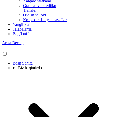
Xalqaro talabalar
Grantlar va kreditlar
Transfer
O‘qish to‘lovi
Ko‘p so‘raladigan savollar
Yangiliklar
Talabalarga
Bog‘lanish
Ariza Bering
Bosh Sahifa
Biz haqimizda