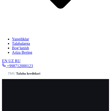
Yangiliklar
Talabalarga
Bog‘lanish
Ariza Bering
EN
UZ
RU
+998712000123
TMU
/
Talaba kreditlari