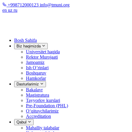
+998712000123
info@tmuni.org
en
uz
ru
Bosh Sahifa
Biz haqimizda
Universitet haqida
Rektor Murojaati
Jamoamiz
Ish O’rinlari
Boshqaruv
Hamkorlar
Dasturlarimiz
Bakalavr
Magistratura
Tayyorlov kurslari
Pre-Foundation (PHL)
O‘qituvchilarimiz
Accreditation
Qabul
Mahalliy talabalar