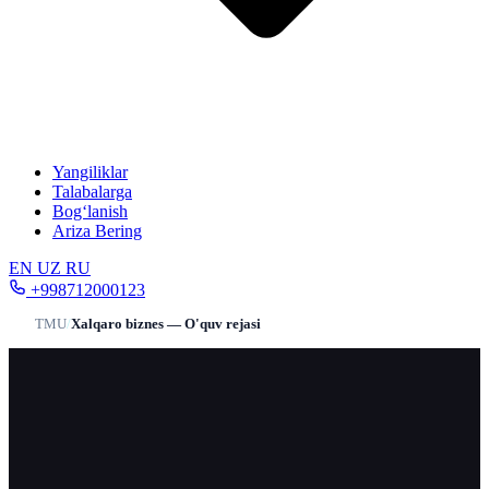
Yangiliklar
Talabalarga
Bog‘lanish
Ariza Bering
EN
UZ
RU
+998712000123
TMU
/
Xalqaro biznes — O'quv rejasi