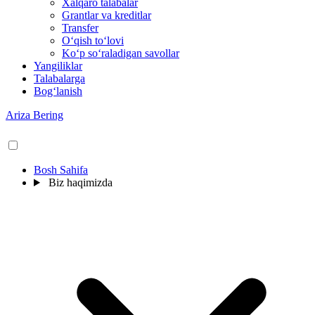
Xalqaro talabalar
Grantlar va kreditlar
Transfer
O‘qish to‘lovi
Ko‘p so‘raladigan savollar
Yangiliklar
Talabalarga
Bog‘lanish
Ariza Bering
Bosh Sahifa
Biz haqimizda