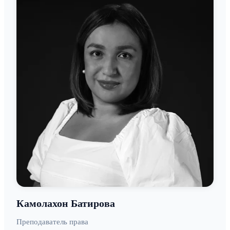
Камолахон Батирова
Преподаватель права