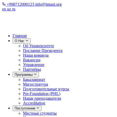
+998712000123
info@tmuni.org
en
uz
ru
Главная
О Нас
Об Университете
Послание Президента
Наша команда
Вакансии
Управление
Партнёры
Программы
Бакалавриат
Магистратура
Подготовительные курсы
Pre-Foundation (PHL)
Наши преподаватели
Accreditation
Поступление
Местные студенты