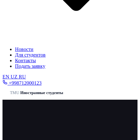
Новости
Для студентов
Контакты
Подать заявку
EN
UZ
RU
+998712000123
TMU
/
Иностранные студенты