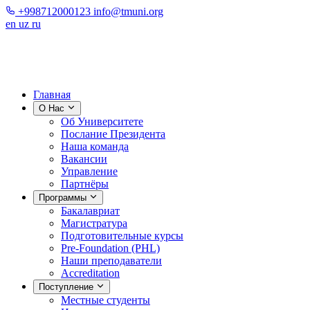
+998712000123
info@tmuni.org
en
uz
ru
Главная
О Нас
Об Университете
Послание Президента
Наша команда
Вакансии
Управление
Партнёры
Программы
Бакалавриат
Магистратура
Подготовительные курсы
Pre-Foundation (PHL)
Наши преподаватели
Accreditation
Поступление
Местные студенты