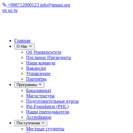
+998712000123
info@tmuni.org
en
uz
ru
Главная
О Нас
Об Университете
Послание Президента
Наша команда
Вакансии
Управление
Партнёры
Программы
Бакалавриат
Магистратура
Подготовительные курсы
Pre-Foundation (PHL)
Наши преподаватели
Accreditation
Поступление
Местные студенты