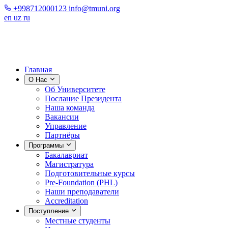
+998712000123
info@tmuni.org
en
uz
ru
Главная
О Нас
Об Университете
Послание Президента
Наша команда
Вакансии
Управление
Партнёры
Программы
Бакалавриат
Магистратура
Подготовительные курсы
Pre-Foundation (PHL)
Наши преподаватели
Accreditation
Поступление
Местные студенты