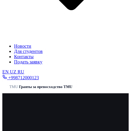
Новости
Для студентов
Контакты
Подать заявку
EN
UZ
RU
+998712000123
TMU
/
Гранты за превосходство TMU