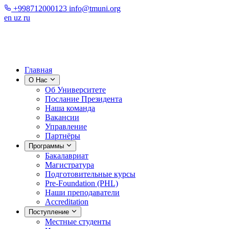
+998712000123
info@tmuni.org
en
uz
ru
Главная
О Нас
Об Университете
Послание Президента
Наша команда
Вакансии
Управление
Партнёры
Программы
Бакалавриат
Магистратура
Подготовительные курсы
Pre-Foundation (PHL)
Наши преподаватели
Accreditation
Поступление
Местные студенты