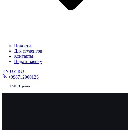
Новости
Для студентов
Контакты
Подать заявку
EN
UZ
RU
+998712000123
TMU
/
Право