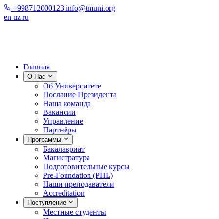
+998712000123
info@tmuni.org
en
uz
ru
Главная
О Нас
Об Университете
Послание Президента
Наша команда
Вакансии
Управление
Партнёры
Программы
Бакалавриат
Магистратура
Подготовительные курсы
Pre-Foundation (PHL)
Наши преподаватели
Accreditation
Поступление
Местные студенты