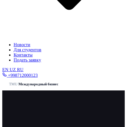
Новости
Для студентов
Контакты
Подать заявку
EN
UZ
RU
+998712000123
TMU
/
Международный бизнес