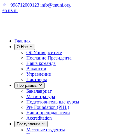
+998712000123
info@tmuni.org
en
uz
ru
Главная
О Нас
Об Университете
Послание Президента
Наша команда
Вакансии
Управление
Партнёры
Программы
Бакалавриат
Магистратура
Подготовительные курсы
Pre-Foundation (PHL)
Наши преподаватели
Accreditation
Поступление
Местные студенты