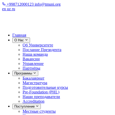
+998712000123
info@tmuni.org
en
uz
ru
Главная
О Нас
Об Университете
Послание Президента
Наша команда
Вакансии
Управление
Партнёры
Программы
Бакалавриат
Магистратура
Подготовительные курсы
Pre-Foundation (PHL)
Наши преподаватели
Accreditation
Поступление
Местные студенты