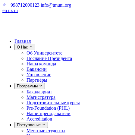
+998712000123
info@tmuni.org
en
uz
ru
Главная
О Нас
Об Университете
Послание Президента
Наша команда
Вакансии
Управление
Партнёры
Программы
Бакалавриат
Магистратура
Подготовительные курсы
Pre-Foundation (PHL)
Наши преподаватели
Accreditation
Поступление
Местные студенты