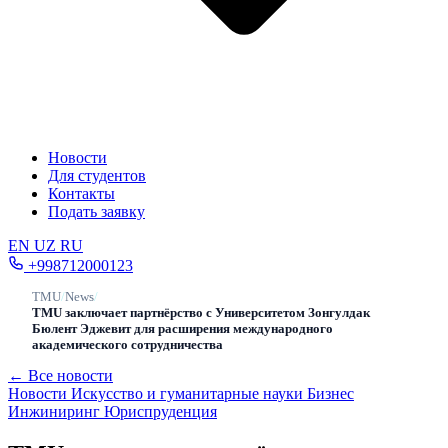
Новости
Для студентов
Контакты
Подать заявку
EN
UZ
RU
+998712000123
TMU
/
News
/
TMU заключает партнёрство с Университетом Зонгулдак
Бюлент Эджевит для расширения международного
академического сотрудничества
← Все новости
Новости
Искусство и гуманитарные науки
Бизнес
Инжиниринг
Юриспруденция