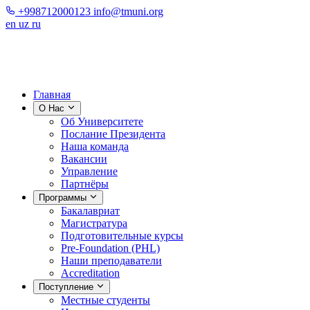
+998712000123
info@tmuni.org
en
uz
ru
Главная
О Нас
Об Университете
Послание Президента
Наша команда
Вакансии
Управление
Партнёры
Программы
Бакалавриат
Магистратура
Подготовительные курсы
Pre-Foundation (PHL)
Наши преподаватели
Accreditation
Поступление
Местные студенты