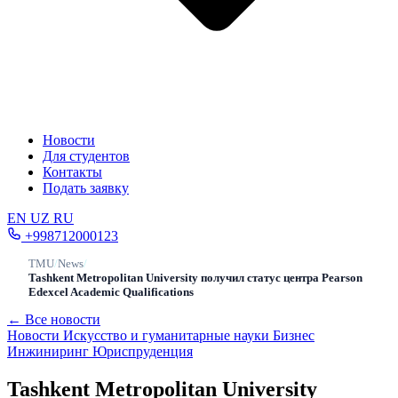
Новости
Для студентов
Контакты
Подать заявку
EN
UZ
RU
+998712000123
TMU
/
News
/
Tashkent Metropolitan University получил статус центра Pearson
Edexcel Academic Qualifications
← Все новости
Новости
Искусство и гуманитарные науки
Бизнес
Инжиниринг
Юриспруденция
Tashkent Metropolitan University