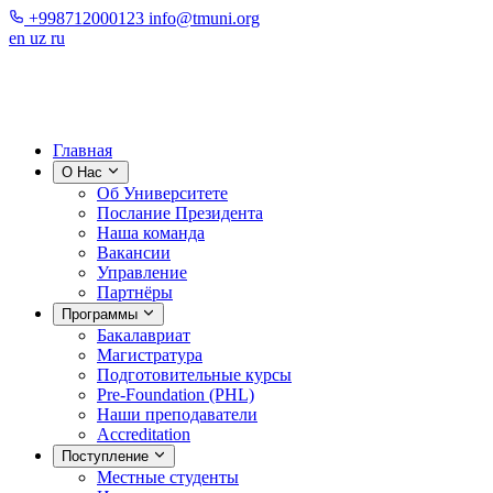
+998712000123
info@tmuni.org
en
uz
ru
Главная
О Нас
Об Университете
Послание Президента
Наша команда
Вакансии
Управление
Партнёры
Программы
Бакалавриат
Магистратура
Подготовительные курсы
Pre-Foundation (PHL)
Наши преподаватели
Accreditation
Поступление
Местные студенты