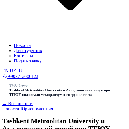
Новости
Для студентов
Контакты
Подать заявку
EN
UZ
RU
+998712000123
TMU
/
News
/
Tashkent Metroolitan University и Академический лицей при
ТГЮУ подписали меморандум о сотрудничестве
← Все новости
Новости
Юриспруденция
Tashkent Metroolitan University и
Академический лицей при ТГЮУ