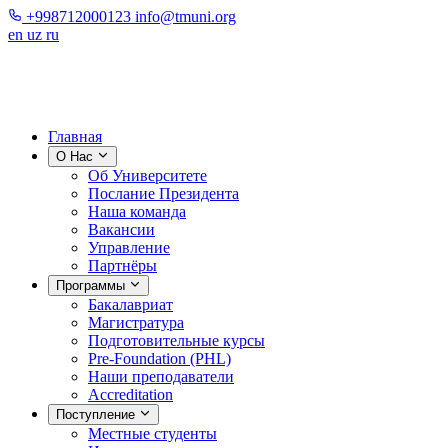
+998712000123
info@tmuni.org
en
uz
ru
Главная
О Нас
Об Университете
Послание Президента
Наша команда
Вакансии
Управление
Партнёры
Программы
Бакалавриат
Магистратура
Подготовительные курсы
Pre-Foundation (PHL)
Наши преподаватели
Accreditation
Поступление
Местные студенты