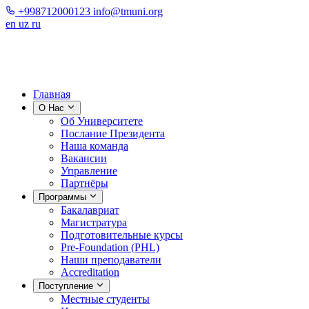
+998712000123
info@tmuni.org
en
uz
ru
Главная
О Нас
Об Университете
Послание Президента
Наша команда
Вакансии
Управление
Партнёры
Программы
Бакалавриат
Магистратура
Подготовительные курсы
Pre-Foundation (PHL)
Наши преподаватели
Accreditation
Поступление
Местные студенты