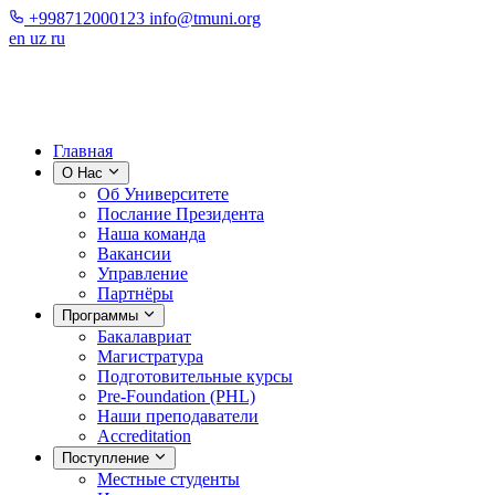
+998712000123
info@tmuni.org
en
uz
ru
Главная
О Нас
Об Университете
Послание Президента
Наша команда
Вакансии
Управление
Партнёры
Программы
Бакалавриат
Магистратура
Подготовительные курсы
Pre-Foundation (PHL)
Наши преподаватели
Accreditation
Поступление
Местные студенты